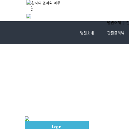
환자의 권리와 의무
1
2
3
4
병원소개
|
5
Prev
Next
병원소개
관절클리닉
Start
Stop
Login