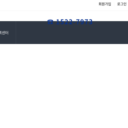
진료기록 열람 및 사본발급 ..
회원가입
|
로그인
☎ 1522-7973
객센터