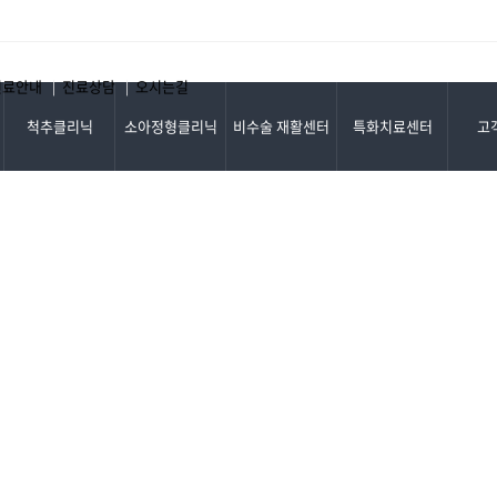
진료기록 열람 및 사본발급 ..
진료안내
진료상담
오시는길
|
|
척추클리닉
소아정형클리닉
비수술 재활센터
특화치료센터
고