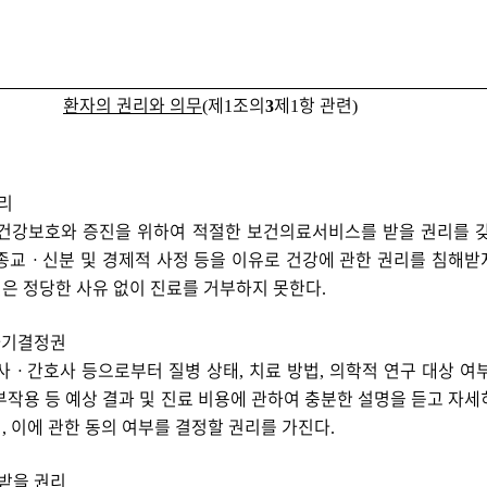
환자의 권리와 의무
제
조의
제
항 관련
(
1
3
1
)
리
건강보호와 증진을 위하여 적절한 보건의료서비스를 받을 권리를 
종교
ㆍ
신분 및 경제적 사정 등을 이유로 건강에 관한 권리를 침해받
은 정당한 사유 없이 진료를 거부하지 못한다
.
자기결정권
사
ㆍ
간호사 등으로부터 질병 상태
치료 방법
의학적 연구 대상 여
,
,
부작용 등 예상 결과 및 진료 비용에 관하여 충분한 설명을 듣고 자세
며
이에 관한 동의 여부를 결정할 권리를 가진다
,
.
받을 권리