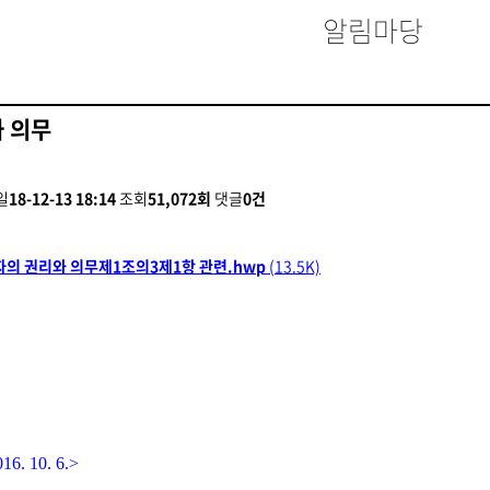
알림마당
 의무
일
18-12-13 18:14
조회
51,072회
댓글
0건
환자의 권리와 의무제1조의3제1항 관련.hwp
(13.5K)
16. 10. 6.>