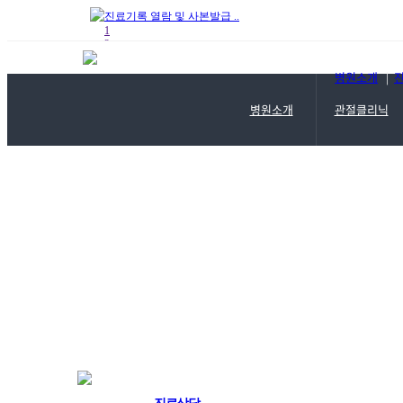
진료기록 열람 및 사본발급 ..
1
2
3
4
병원소개
|
5
Prev
Next
병원소개
관절클리닉
Start
Stop