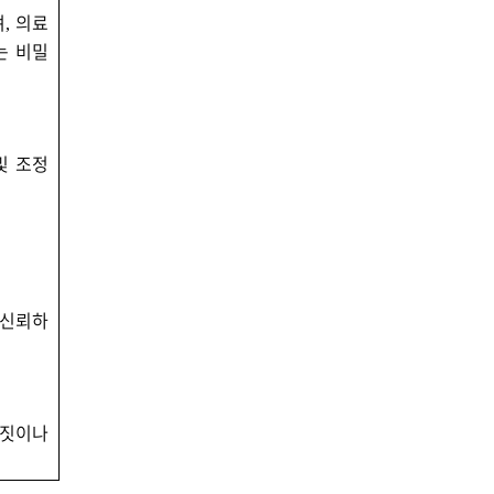
며
의료
,
는 비밀
및 조정
 신뢰하
거짓이나