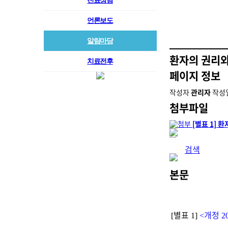
진료상담
언론보도
알림마당
환자의 권리와
치료전후
페이지 정보
작성자
관리자
작성
첨부파일
[별표 1] 
검색
본문
별표
개정
[
1]
<
20