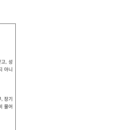
갖고
성
,
지 아니
부
장기
,
히 물어