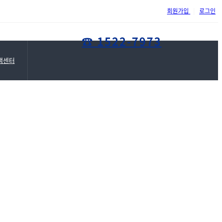
위례삼성정형외과 홈페이지가 ..
회원가입
|
로그인
☎ 1522-7973
객센터