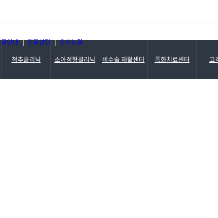
진료기록 열람 및 사본발급 ..
진료안내
진료상담
오시는길
|
|
척추클리닉
소아정형클리닉
비수술 재활센터
특화치료센터
고