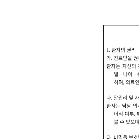
환자의 권리
1.
가
진료받을 권
.
환자는 자신의 
별
ㆍ
나이
ㆍ
하며
의료인
,
나
알권리 및 
.
환자는 담당 의
이식 여부
,
볼 수 있으
다
비밀을 보호
.