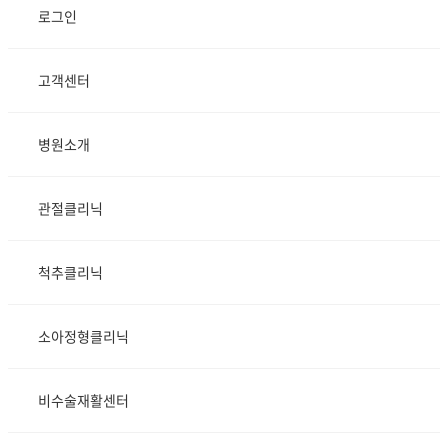
로그인
고객센터
병원소개
관절클리닉
척추클리닉
소아정형클리닉
비수술재활센터