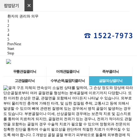
환자의 권리와 의무
1
2
3
☎ 1522-7973
4
5
Prev
Next
Start
Stop
무릎관절클리닉
어깨관절클리닉
족부클리닉
고관절클리닉
수부,손목,팔꿈치클리닉
골절/외상클리닉