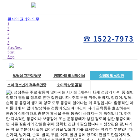
환자의 권리와 의무
1
2
3
☎ 1522-7973
4
5
Prev
Next
Start
Stop
발달성 고관절 탈구
안짱다리 및 보행이상
성장통 및 성장판
소아 청소년기 척추 측만증
소아외상 및 골절