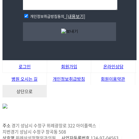
[내용보기]
개인정보취급방침동의
로그인
회원가입
온라인상담
병원 오시는 길
개인정보취급방침
회원이용약관
상단으로
주소
경기 성남시 수정구 위례광장로 322 아이플렉스
|
지번경기 성남시 수정구 창곡동 508
상호명
위례삼성정형외과의원
사업자등록번호
124-97-04563
|
|